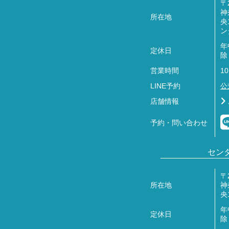
〒2
神
所在地
央
ン
年
定休日
除
営業時間
10
LINE予約
公
店舗情報
予約・問い合わせ
セン
〒2
所在地
神
央
年
定休日
除