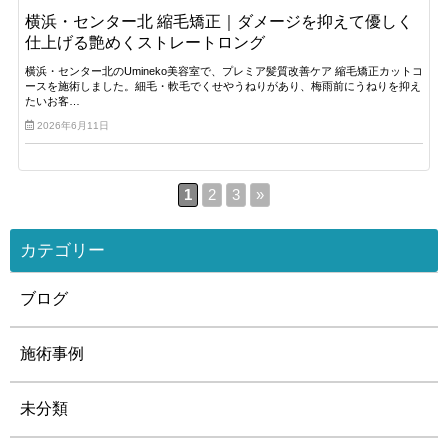
横浜・センター北 縮毛矯正｜ダメージを抑えて優しく
仕上げる艶めくストレートロング
横浜・センター北のUmineko美容室で、プレミア髪質改善ケア 縮毛矯正カットコ
ースを施術しました。細毛・軟毛でくせやうねりがあり、梅雨前にうねりを抑え
たいお客…
2026年6月11日
1
2
3
»
カテゴリー
ブログ
施術事例
未分類